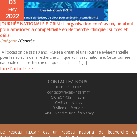
03
May
2022
JOURNÉE NATIONALE F-CRIN : L'organisation en réseaux, un atout
pour améliorer la compétitivité en Recherche Clinique : succès et
défis
Catégorie
/ Congrès
A l’occasion de ses 10 ans, F-CRIN a organisé une journée évènementielle
pour les acteurs de la recherche clinique au niveau nationale. Cette journée
nationale de la recherche clinique a eu lieu le 1 [...]
Lire l’article >>
CONTACTEZ-NOUS :
03 83 85 93 02
contact@recap-inserm.fr
CIC-EC 1433 - Inserm
CHRU de Nancy
9 Allée du Morvan,
54500 Vandœuvre-lès-Nancy
Le réseau RECaP est un réseau national de
R
echerche e