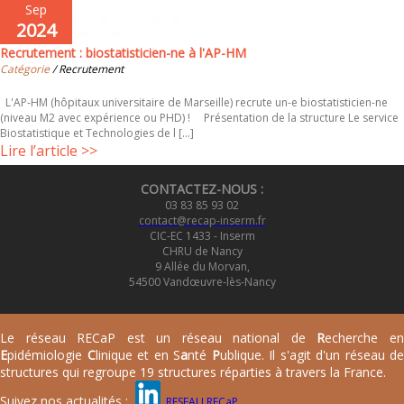
Sep
2024
Recrutement : biostatisticien-ne à l'AP-HM
Catégorie
/ Recrutement
L'AP-HM (hôpitaux universitaire de Marseille) recrute un-e biostatisticien-ne
(niveau M2 avec expérience ou PHD) ! Présentation de la structure Le service
Biostatistique et Technologies de l [...]
Lire l’article >>
CONTACTEZ-NOUS :
03 83 85 93 02
contact@recap-inserm.fr
CIC-EC 1433 - Inserm
CHRU de Nancy
9 Allée du Morvan,
54500 Vandœuvre-lès-Nancy
Le réseau RECaP est un réseau national de
R
echerche e
E
pidémiologie
C
linique et en S
a
nté
P
ublique. Il s'agit d'un réseau de
structures qui regroupe 19 structures réparties à travers la France.
Suivez nos actualités :
RESEAU RECaP