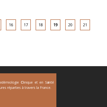
16
17
18
19
20
21
pidémiologie
C
linique et en S
a
nté
ures réparties à travers la France.