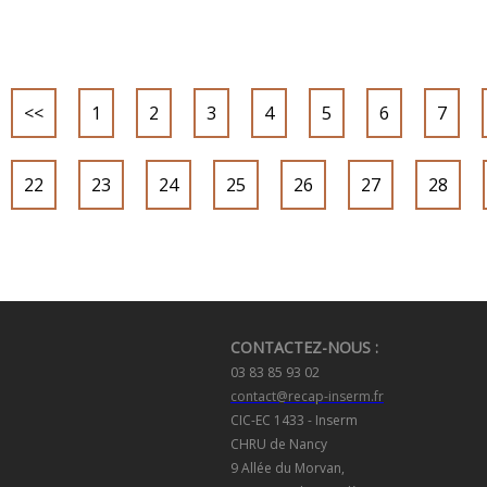
<<
1
2
3
4
5
6
7
22
23
24
25
26
27
28
CONTACTEZ-NOUS :
03 83 85 93 02
contact@recap-inserm.fr
CIC-EC 1433 - Inserm
CHRU de Nancy
9 Allée du Morvan,