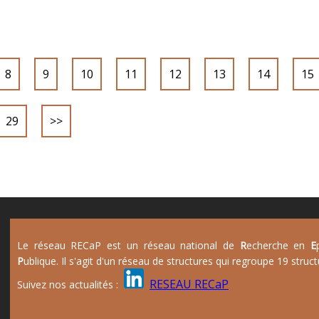
8
9
10
11
12
13
14
15
29
>>
Le réseau RECaP est un réseau national de
R
echerche en
E
P
ublique. Il s'agit d'un réseau de structures qui regroupe 19 struct
RESEAU RECaP
Suivez nos actualités :